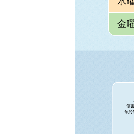
水
金
傷
施設