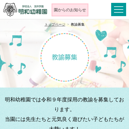
toggle
園からの
お知らせ
naviga
トップページ
教諭募集
明和幼稚園では令和９年度採用の教諭を募集してお
ります。
当園には先生たちと元気良く遊びたい子どもたちが