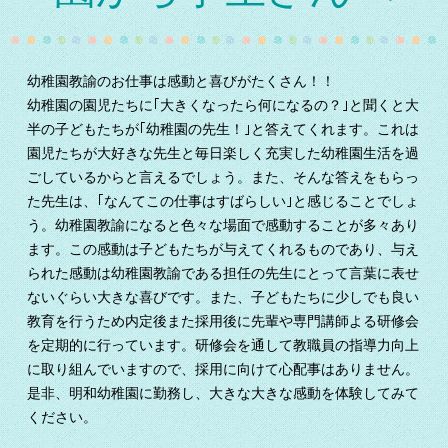
幼稚園教諭のお仕事は感動と喜びがたくさん！！
幼稚園の園児たちに｢大きくなったら何になるの？｣と聞くと大
半の子どもたちが｢幼稚園の先生！｣と答えてくれます。これは
園児たちが大好きな先生と毎日楽しく充実した幼稚園生活を過
ごしているからと言えるでしょう。また、そんな答えをもらっ
た先生は、｢なんてこの仕事はすばらしい｣と感じることでしょ
う。幼稚園教諭になると色々な場面で感動することが多々あり
ます。この感動は子どもたちが与えてくれるものであり、与え
られた感動は幼稚園教諭である担任の先生にとって言葉に表せ
ないぐらい大きな喜びです。また、子どもたちに少しでも良い
教育を行うため内定後また採用後に先輩や専門講師よる研修会
を定期的に行っています。研修会を通して教職員の指導力向上
に取り組んでいますので、採用に向けて心配事はありません。
是非、明和幼稚園に勤務し、大きな大きな感動を体験してみて
ください。