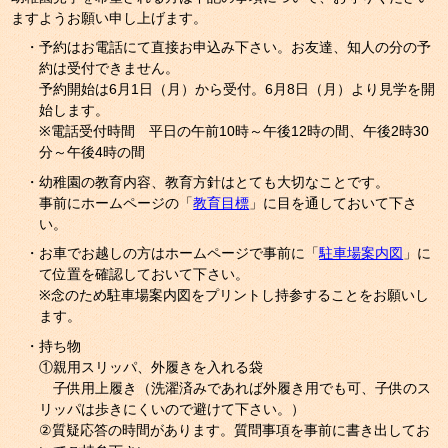
ますようお願い申し上げます。
・予約はお電話にて直接お申込み下さい。お友達、知人の分の予
約は受付できません。
予約開始は6月1日（月）から受付。6月8日（月）より見学を開
始します。
※電話受付時間 平日の午前10時～午後12時の間、午後2時30
分～午後4時の間
・幼稚園の教育内容、教育方針はとても大切なことです。
事前にホームページの「
教育目標
」に目を通しておいて下さ
い。
・お車でお越しの方はホームページで事前に「
駐車場案内図
」に
て位置を確認しておいて下さい。
※念のため駐車場案内図をプリントし持参することをお願いし
ます。
・持ち物
①親用スリッパ、外履きを入れる袋
子供用上履き（洗濯済みであれば外履き用でも可、子供のス
リッパは歩きにくいので避けて下さい。）
②質疑応答の時間があります。質問事項を事前に書き出してお