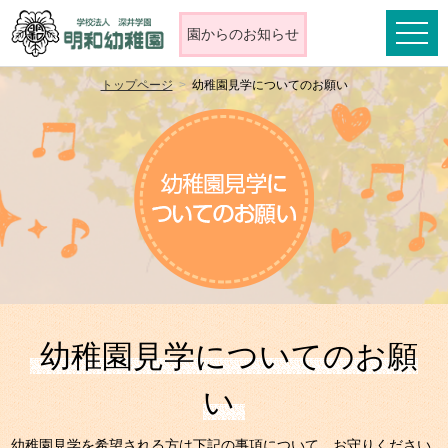
toggle
園からの
お知らせ
naviga
トップページ
幼稚園見学についてのお願い
幼稚園見学についてのお願
い
幼稚園見学を希望される方は下記の事項について、お守りください